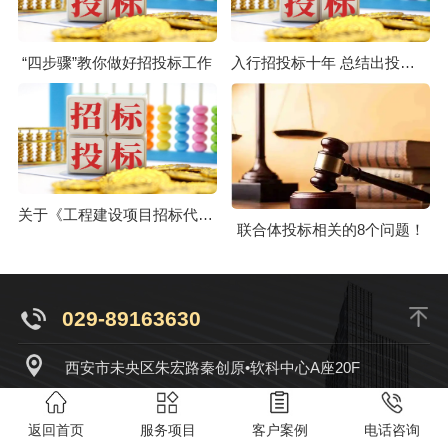
“四步骤”教你做好招投标工作
入行招投标十年 总结出投标活动最应注意的六大事项
关于《工程建设项目招标代理机构管理暂行办法》的解读
联合体投标相关的8个问题！
029-89163630
西安市未央区朱宏路秦创原•软科中心A座20F
陕西金泽盛业项目管理有限公司
版权所有
网站地图
返回首页
服务项目
客户案例
电话咨询