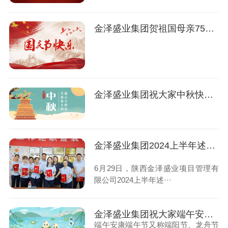
金泽盛业集团贺祖国母亲75年华诞！！
金泽盛业集团祝大家中秋快乐！
金泽盛业集团2024上半年述职暨表彰大会圆满举行
6月29日，陕西金泽盛业项目管理有
限公司2024上半年述···
金泽盛业集团祝大家端午安康！（端午放假通知）
端午安康端午节又称端阳节、龙舟节