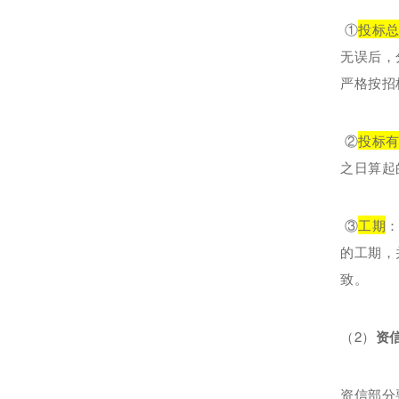
①
投标
无误后，
严格按招
②
投标
之日算起
③
工期
的工期，
致。
（2）
资
资信部分