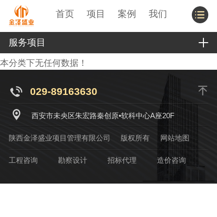
首页
项目
案例
我们
服务项目
本分类下无任何数据！
029-89163630
西安市未央区朱宏路秦创原•软科中心A座20F
陕西金泽盛业项目管理有限公司
版权所有
网站地图
工程咨询
勘察设计
招标代理
造价咨询