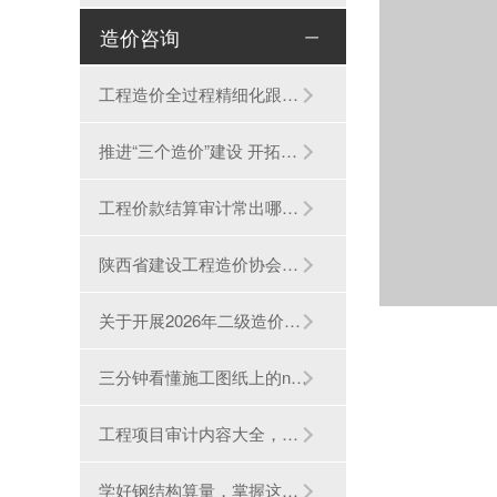
造价咨询
工程造价全过程精细化跟踪审计的5大阶段35个···
推进“三个造价”建设 开拓工程造价行业高···
工程价款结算审计常出哪些问题？这些重点必···
陕西省建设工程造价协会关于开展2026年度一···
关于开展2026年二级造价工程师继续教育工作···
三分钟看懂施工图纸上的n个符号
工程项目审计内容大全，解决90%审计难题！
学好钢结构算量，掌握这些计算要点很重要！