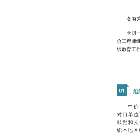
各有
为进
价工程师继
续教育工
0
1
组
中价
对口单位
鼓励和支
织本地区