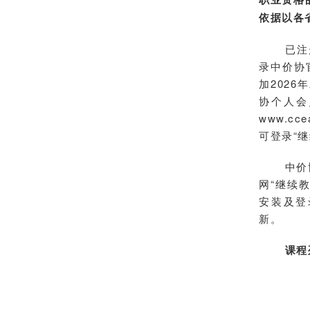
依据以各
已注
录中价协官
加202
协个人会
www.c
可登录“
中价
网“继续
安装及登
新。
课程