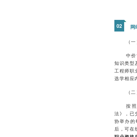
0
2
网
（一
中价
知识类型
工程师职
选学相应
（二
按
法》，已
协举办的
后，可在
职业资格