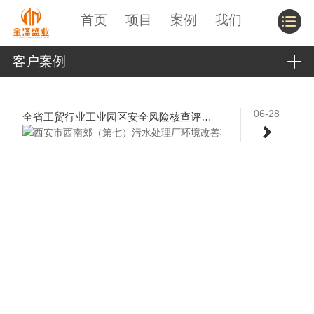
首页
项目
案例
我们
客户案例
06-28
全省工贸行业工业园区安全风险核查评估项目（西安）
06-28
西安市西南郊（第七）污水处理厂环境改善项目设备及系统集成采购
06-28
西安市高陵区城区市政道路购买社会化服务项目
06-28
西安市红庙坡街道办56条道路物业服务外包项目
06-28
陕西省铜川市中级人民法院厨房设备采购项目