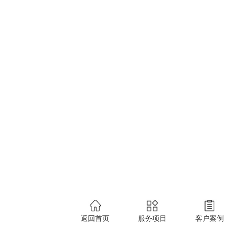
06-28
西安市阎良区教育局西飞一小等三所学校新风设备采购项目
06-28
西安市未央区方新小学数字化校园配置采购项目
06-28
西安市潮桥区环境卫生管理站垃圾压缩车及洒水
首页
1
>1/1
尾页
上一页
下一页
029-89163630
西安市未央区朱宏路秦创原•软科中心A座20F
陕西金泽盛业项目管理有限公司
版权所有
网站地
返回首页
服务项目
客户案例
工程咨询
勘察设计
招标代理
造价咨询