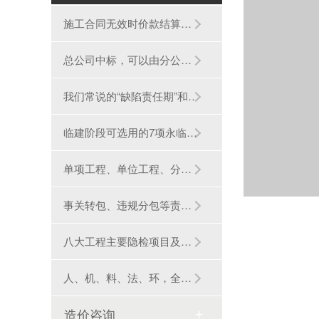
施工合同无效时价款结算的27条宝典
总公司中标，可以由分公司、子公司履约吗？
我们常说的“缺陷责任期”和“质保期”有什···
临建阶段可选用的7项永临结合，降本增效！
单项工程、单位工程、分部工程、分项工程的···
事关转包、违规分包等责任追究！国务院国资···
八大工程主要隐检项目及内容， 一次说清楚！···
人、机、料、法、环，全面解析，请收好！
造价咨询