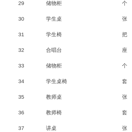
29
储物柜
个
30
学生桌
张
31
学生椅
把
32
合唱台
座
33
储物柜
个
34
学生桌椅
套
35
教师桌
张
36
教师椅
套
37
讲桌
张