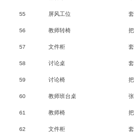
55
屏风工位
套
56
教师转椅
把
57
文件柜
套
58
讨论桌
套
59
讨论椅
把
60
教师班台桌
张
61
教师椅
把
62
文件柜
套