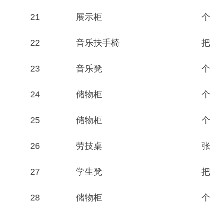
21
展示柜
个
22
音乐扶手椅
把
23
音乐凳
个
24
储物柜
个
25
储物柜
个
26
劳技桌
张
27
学生凳
把
28
储物柜
个