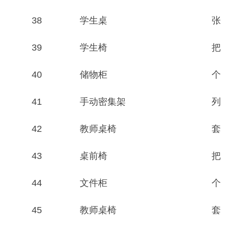
38
学生桌
张
39
学生椅
把
40
储物柜
个
41
手动密集架
列
42
教师桌椅
套
43
桌前椅
把
44
文件柜
个
45
教师桌椅
套