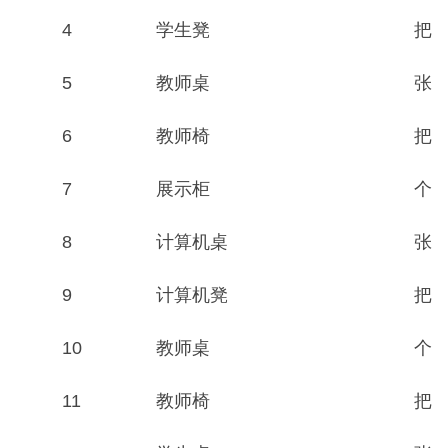
4
学生凳
把
5
教师桌
张
6
教师椅
把
7
展示柜
个
8
计算机桌
张
9
计算机凳
把
10
教师桌
个
11
教师椅
把